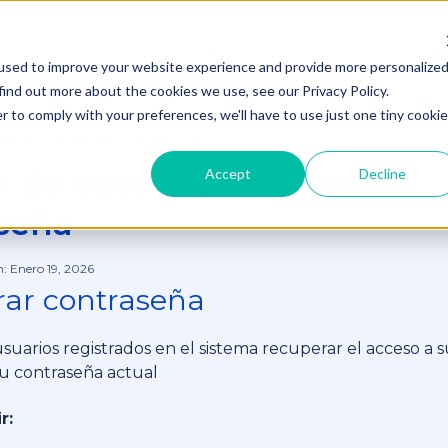
used to improve your website experience and provide more personalize
find out more about the cookies we use, see our Privacy Policy.
tión de Cuenta
r to comply with your preferences, we'll have to use just one tiny cookie
inistración
enta | Recuperar contraseña
tes y Servicios
n de cuenta | Recuperar
Accept
Decline
eraciones
seña
tión y Monitoreo de Operaciones
n: Enero 19, 2026
ar contraseña
graciones y personalización
usuarios registrados en el sistema recuperar el acceso a s
su contraseña actual
r: