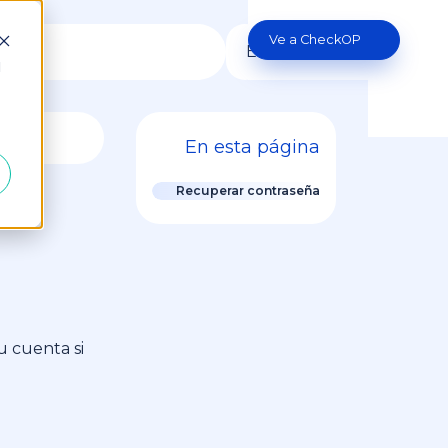
Ve a CheckOP
Es
d
En esta página
Recuperar contraseña
u cuenta si