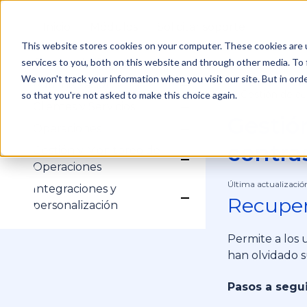
Inicio
Módulos
Solicitar soporte
This website stores cookies on your computer. These cookies are 
services to you, both on this website and through other media. To 
Gestión de Cuenta
Show submenu for Ges
Inicio de sesión
We won't track your information when you visit our site. But in orde
Administración
Show submenu for Adm
Mi Cuenta
Gestión de cu
so that you're not asked to make this choice again.
/
Configuración
Clientes y Servicios
Show submenu for Clien
Perfiles
Gestió
Clientes
Operaciones
Usuarios
Show submenu for Op
Servicios
Historial
Equipos de Trabajo
contra
Gestión y Monitoreo de
Campos Dinámicos
Procesos
Show submenu for Ges
Operaciones
Subprocesos
Tareas Operativas
Última actualizació
Formularios
Integraciones y
Agenda
Recuper
Show submenu for Inte
personalización
Rastreo GPS
HubSpot
Permite a los 
han olvidado 
Pasos a segui