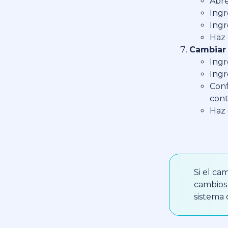
Abre
Ingr
Ingr
Haz
Cambiar 
Ingr
Ingr
Conf
cont
Haz 
Si el ca
cambios
sistema 