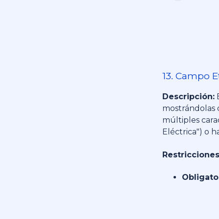
13. Campo Et
Descripción:
E
mostrándolas c
múltiples carac
Eléctrica") o h
Restricciones
Obligato