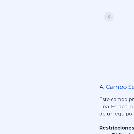
4. Campo Se
Este campo pre
una.
Es ideal 
de un equipo (
Restricciones