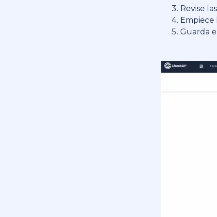
Revise la
Empiece 
Guarda el