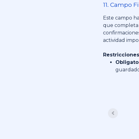
11. Campo F
Este campo hab
que completa l
confirmaciones
actividad imp
Restricciones
Obligato
guardado