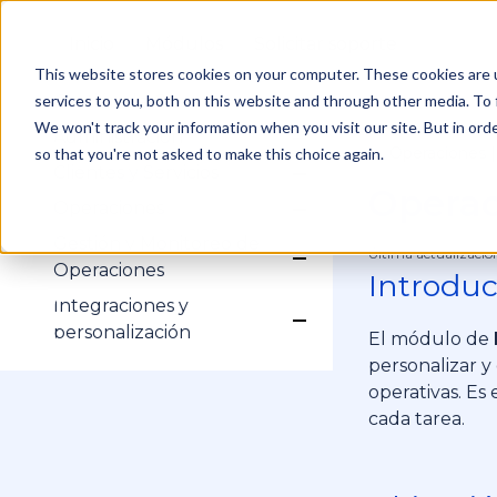
Inicio
Módulos
Solicitar soporte
This website stores cookies on your computer. These cookies are 
services to you, both on this website and through other media. To 
Gestión de Cuenta
Show submenu for Ges
Inicio de sesión
We won't track your information when you visit our site. But in orde
Administración
Show submenu for Adm
Mi Cuenta
Operaciones |
so that you're not asked to make this choice again.
/
Configuración
Clientes y Servicios
Show submenu for Clien
Perfiles
Operac
Clientes
Operaciones
Usuarios
Show submenu for Op
Servicios
Historial
Equipos de Trabajo
Gestión y Monitoreo de
Campos Dinámicos
Última actualizació
Procesos
Show submenu for Ges
Operaciones
Introduc
Subprocesos
Tareas Operativas
Formularios
Integraciones y
Agenda
Show submenu for Inte
personalización
El módulo de
Rastreo GPS
HubSpot
personalizar y
operativas. Es
cada tarea.