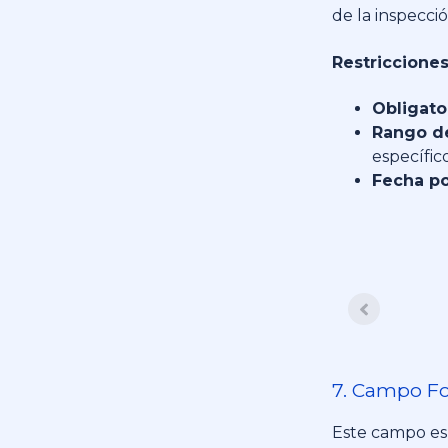
de la inspecció
Restricciones
Obligato
Rango de
específico
Fecha po
7. Campo Fo
Este campo es 