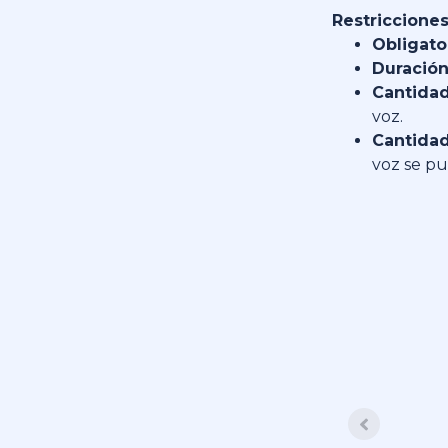
Restricciones
Obligato
Duración
Cantidad
voz.
Cantidad
voz se p