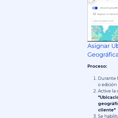
Asignar U
Geográfic
Proceso:
Durante l
o edición
Active la
"Ubicaci
geográfi
cliente"
Se habilit