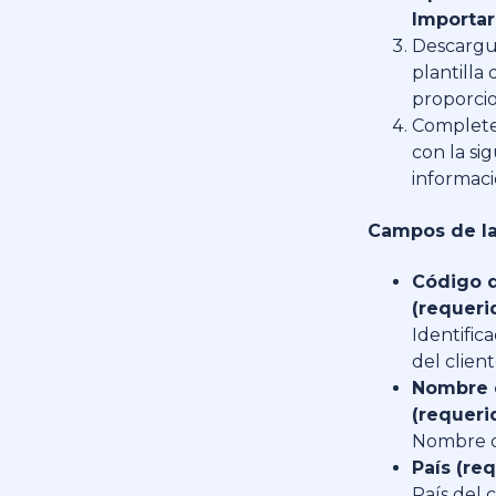
Importar
Descargu
plantilla
proporci
Complete 
con la si
informaci
Campos de la 
Código d
(requeri
Identific
del clien
Nombre 
(requeri
Nombre d
País (req
País del 