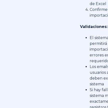
de Excel
Confirme 
importac
Validaciones:
El sistem
permitirá 
importaci
errores 
requerid
Los email
usuarios 
deben exi
sistema
Si hay fall
sistema m
exactam
registros