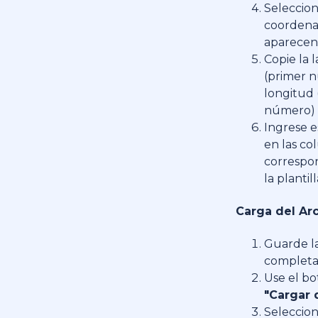
Seleccion
coordena
aparecen
Copie la l
(primer 
longitud
número)
Ingrese e
en las c
correspo
la plantil
Carga del Arc
Guarde la
complet
Use el b
"Cargar 
Seleccion