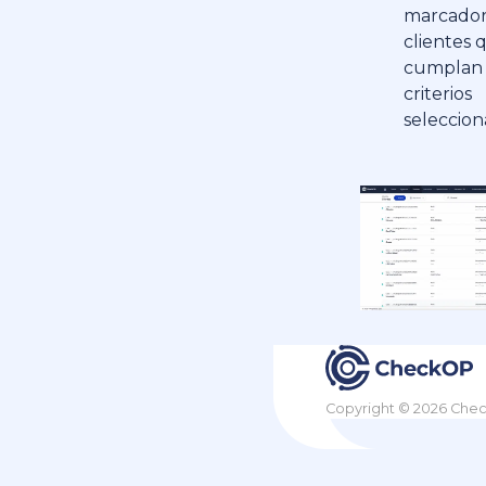
marcador
clientes 
cumplan 
criterios
seleccio
Copyright © 2026 Che