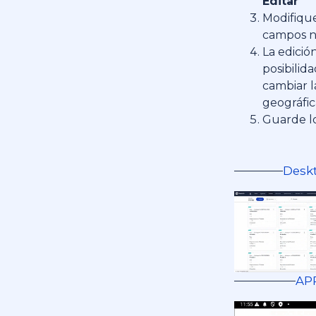
Editar
Modifique
campos n
La edició
posibilid
cambiar l
geográfic
Guarde l
Desk
AP