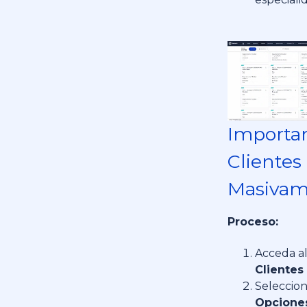
Importa
Clientes
Masivam
Proceso:
Acceda a
Clientes
Seleccio
Opcione