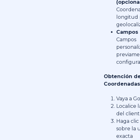
(opcional
Coorden
longitud 
geolocali
Campos 
Campos
personal
previame
configur
Obtención d
Coordenadas
Vaya a G
Localice l
del clien
Haga cli
sobre la 
exacta