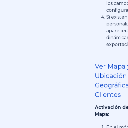
los camp
configur
Si existe
personali
aparecer
dinámica
exportac
Ver Mapa 
Ubicación
Geográfic
Clientes
Activación de
Mapa:
En el mó