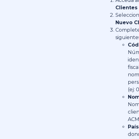
Acceda a
Clientes
Seleccion
Nuevo Cl
Complete
siguiente
Cód
Núm
iden
fisca
nom
pers
(ej: 
Nom
Nom
clien
ACM
País
dond