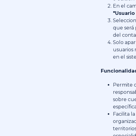
En el ca
"Usuario
Seleccion
que será 
del cont
Solo apa
usuarios 
en el sis
Funcionalida
Permite d
responsab
sobre cu
específic
Facilita la
organizac
territorio
especiali