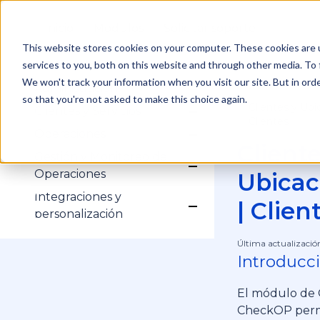
Inicio
Módulos
Solicitar soporte
This website stores cookies on your computer. These cookies are 
services to you, both on this website and through other media. To 
Gestión de Cuenta
Show submenu for Ges
Inicio de sesión
We won't track your information when you visit our site. But in orde
Administración
Show submenu for Adm
Mi Cuenta
/
so that you're not asked to make this choice again.
Configuración
Clientes y Ubi
Clientes y Servicios
Show submenu for Clien
Perfiles
Clientes
Clientes
Operaciones
Usuarios
Show submenu for Op
Servicios
Cliente
Historial
Equipos de Trabajo
Gestión y Monitoreo de
Campos Dinámicos
Procesos
Show submenu for Ges
Operaciones
Ubicac
Subprocesos
Tareas Operativas
Formularios
Integraciones y
| Clien
Agenda
Show submenu for Inte
personalización
Rastreo GPS
HubSpot
Última actualizació
Introducc
El módulo de 
CheckOP permi