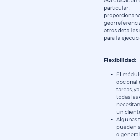
esa ubicación 
particular,
proporcionan
georreferenci
otros detalles
para la ejecuci
Flexibilidad:
El módul
opcional 
tareas, y
todas las
necesitan
un client
Algunas 
pueden s
o general