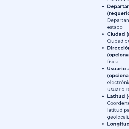
Departa
(requeri
Departa
estado
Ciudad (
Ciudad de
Direcció
(opcional
física
Usuario 
(opcional
electróni
usuario 
Latitud (
Coorden
latitud p
geolocali
Longitu