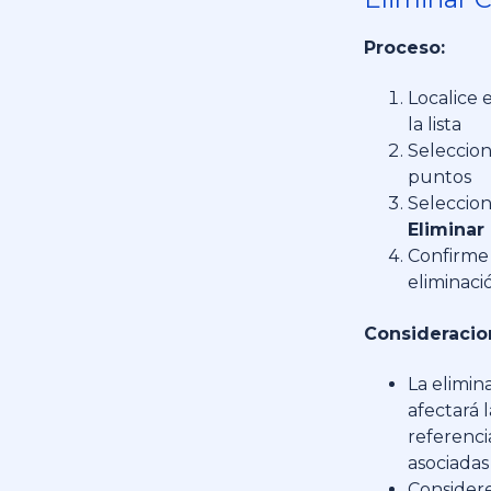
Proceso:
Localice e
la lista
Seleccion
puntos
Seleccion
Eliminar
Confirme 
eliminaci
Consideracio
La elimin
afectará l
referenci
asociadas
Considere