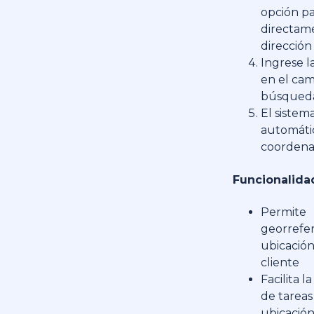
opción pa
directam
dirección
Ingrese l
en el ca
búsqued
El sistem
automáti
coorden
Funcionalida
Permite
georrefer
ubicación
cliente
Facilita l
de tareas
ubicación