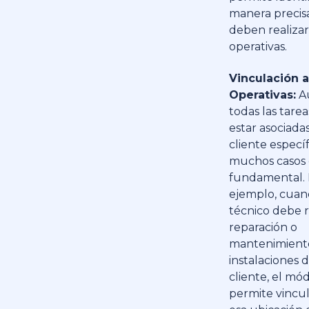
manera precis
deben realizar
operativas.
Vinculación 
Operativas:
A
todas las tare
estar asociada
cliente específ
muchos casos 
fundamental.
ejemplo, cua
técnico debe r
reparación o
mantenimiento
instalaciones 
cliente, el mó
permite vincul