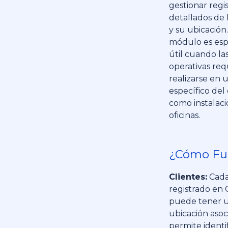
gestionar regi
detallados de l
y su ubicación
módulo es es
útil cuando la
operativas re
realizarse en u
específico del 
como instalac
oficinas.
¿Cómo Fu
Clientes:
Cada
registrado en
puede tener 
ubicación asoc
permite identi