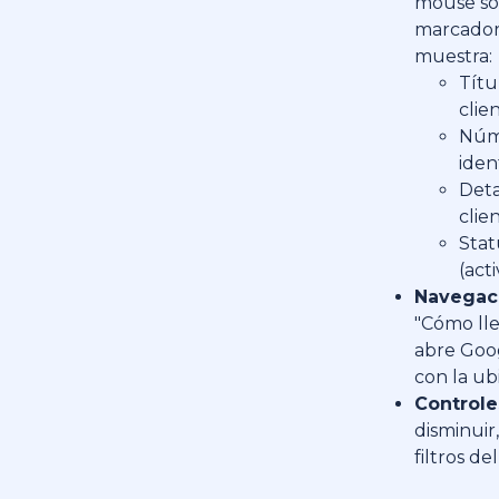
mouse so
marcador
muestra:
Títu
clie
Núm
iden
Deta
clie
Stat
(act
Navegac
"Cómo ll
abre Goo
con la ub
Controle
disminuir,
filtros d