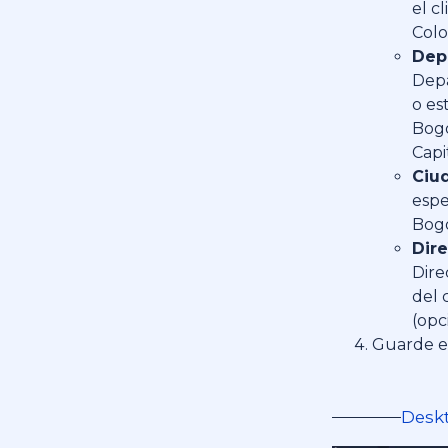
el cl
Colo
Dep
Dep
o es
Bogo
Capi
Ciu
espec
Bog
Dire
Dire
del 
(opc
Guarde el
Desk