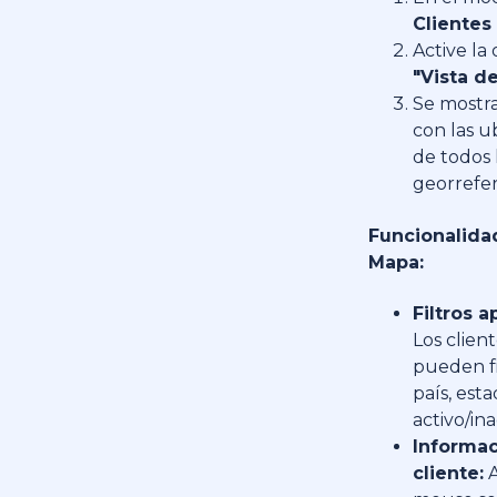
Clientes
Active la
"Vista d
Se mostr
con las u
de todos 
georrefe
Funcionalida
Mapa:
Filtros a
Los client
pueden fi
país, est
activo/ina
Informac
cliente:
A