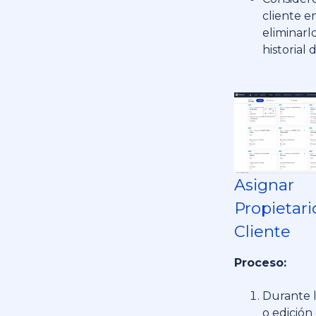
cliente e
eliminarlo
historial 
Asignar
Propietari
Cliente
Proceso:
Durante l
o edición