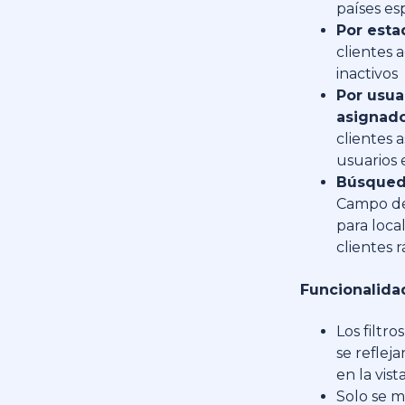
países es
Por esta
clientes a
inactivos
Por usua
asignado
clientes 
usuarios 
Búsqued
Campo d
para local
clientes
Funcionalida
Los filtro
se reflej
en la vis
Solo se m