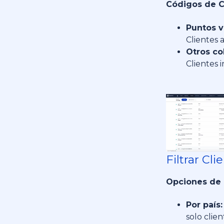
Códigos de C
Puntos v
Clientes 
Otros co
Clientes i
Filtrar Cli
Opciones de F
Por país:
solo clie