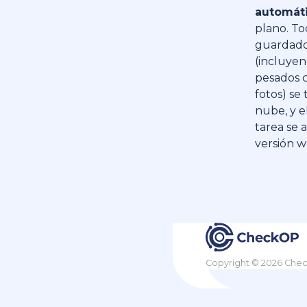
automát
plano. To
guardado
(incluyen
pesados 
fotos) se 
nube, y e
tarea se a
versión w
Copyright © 2026 Che