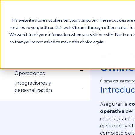
Inicio
Módulos
Solicitar soporte
This website stores cookies on your computer. These cookies are 
services to you, both on this website and through other media. To 
Gestión de Cuenta
Show submenu for Ges
Inicio de sesión
We won't track your information when you visit our site. But in orde
Administración
Show submenu for Adm
Mi Cuenta
App | Modo Of
so that you're not asked to make this choice again.
/
Configuración
Clientes y Servicios
Show submenu for Clien
Perfiles
App | 
Clientes
Operaciones
Usuarios
Show submenu for Op
Servicios
Historial
Equipos de Trabajo
Offline
Gestión y Monitoreo de
Campos Dinámicos
Procesos
Show submenu for Ges
Operaciones
Subprocesos
Tareas Operativas
Última actualizació
Formularios
Integraciones y
Agenda
Introduc
Show submenu for Inte
personalización
Rastreo GPS
HubSpot
Asegurar la
co
operativa
del 
campo, garant
ejecución y el 
completo de t