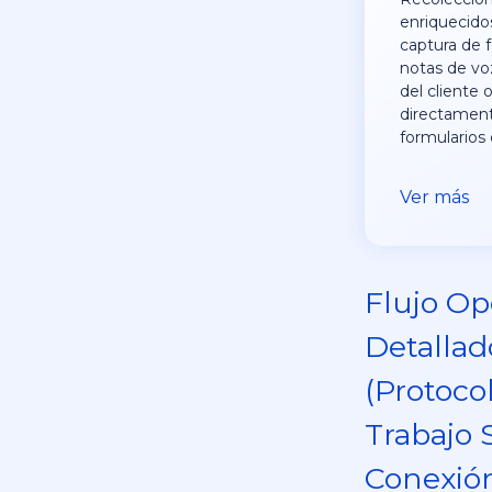
enriquecido
captura de f
notas de voz
del cliente 
directament
formularios 
Ver más
Flujo Op
Detallad
(Protoco
Trabajo 
Conexió