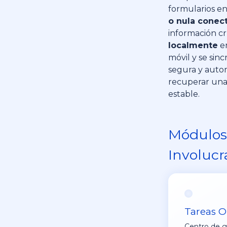
formularios e
o nula conec
información cr
localmente
en
móvil y se sin
segura y autom
recuperar una
estable.
Módulos
Involucr
Tareas O
Centro de g