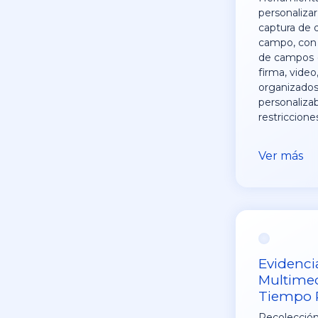
personalizar
captura de 
campo, con 
de campos (
firma, video,
organizados
personaliza
restriccione
Ver más
Evidenci
Multime
Tiempo 
Recolección