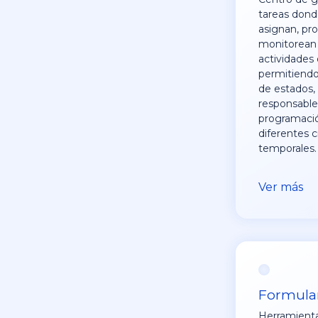
tareas dond
asignan, pr
monitorean 
actividades 
permitiendo 
de estados,
responsable
programaci
diferentes c
temporales.
Ver más
Formula
Herramienta