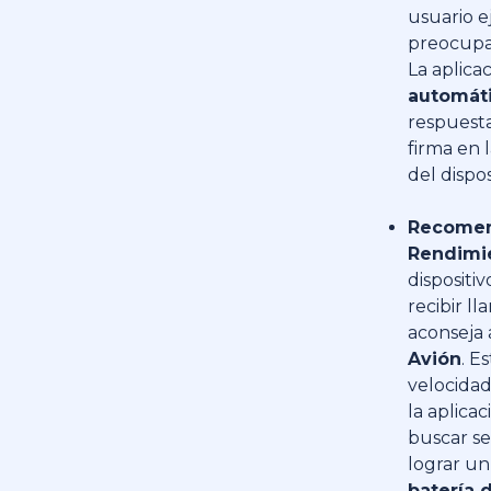
usuario e
preocupar
La aplica
automát
respuesta
firma en 
del dispos
Recomen
Rendimi
dispositi
recibir ll
aconseja 
Avión
. E
velocidad
la aplicac
buscar s
lograr u
batería 