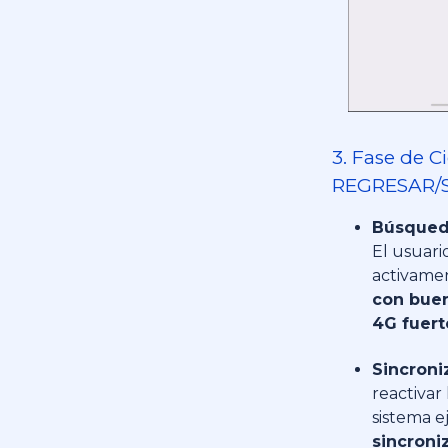
3. Fase de C
REGRESAR/S
Búsqued
El usuari
activame
con buen
4G fuert
Sincroni
reactivar 
sistema e
sincroni