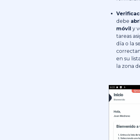
Verificac
debe
abr
móvil
y v
tareas as
día o la 
correcta
en su list
la zona d