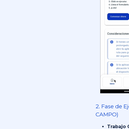
2. Fase de E
CAMPO)
Trabajo O