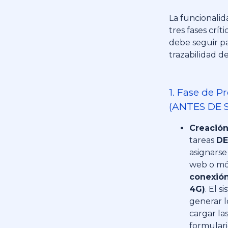
La funcionalid
tres fases crít
debe seguir pa
trazabilidad de
1. Fase de P
(ANTES DE S
Creación
tareas
DE
asignarse
web o mó
conexión
4G)
. El s
generar l
cargar las
formulari