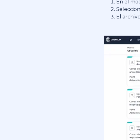
En el mód
Seleccion
El archiv