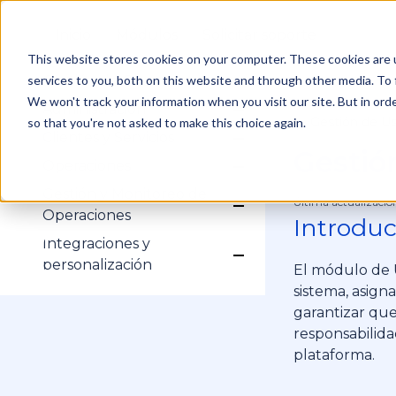
Inicio
Módulos
Solicitar soporte
This website stores cookies on your computer. These cookies are 
services to you, both on this website and through other media. To 
Gestión de Cuenta
Show submenu for Ges
Inicio de sesión
We won't track your information when you visit our site. But in orde
Administración
Show submenu for Adm
Mi Cuenta
Gestión de Us
so that you're not asked to make this choice again.
/
Configuración
Clientes y Servicios
Show submenu for Clien
Perfiles
Gestió
Clientes
Operaciones
Usuarios
Show submenu for Op
Servicios
Historial
Equipos de Trabajo
Gestión y Monitoreo de
Campos Dinámicos
Última actualizació
Procesos
Show submenu for Ges
Operaciones
Introduc
Subprocesos
Tareas Operativas
Formularios
Integraciones y
Agenda
Show submenu for Inte
personalización
El módulo de 
Rastreo GPS
HubSpot
sistema, asigna
garantizar qu
responsabilida
plataforma.