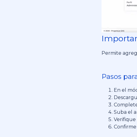
Importar
Permite agreg
Pasos para
En el mód
Descargue
Complete 
Suba el a
Verifique
Confirme 