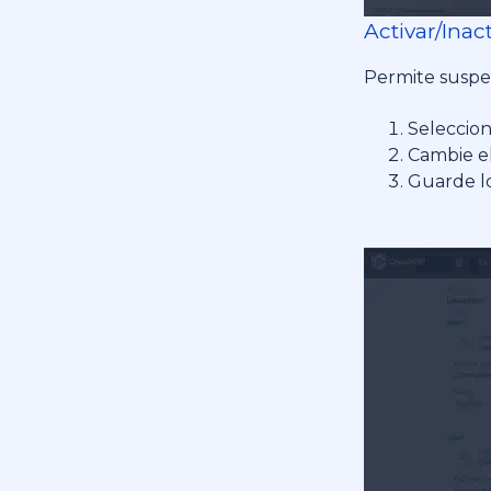
Activar/Inac
Permite suspen
Seleccion
Cambie el
Guarde lo