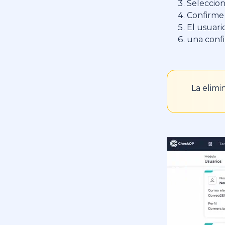
Seleccion
Confirme
El usuari
una confi
La elim