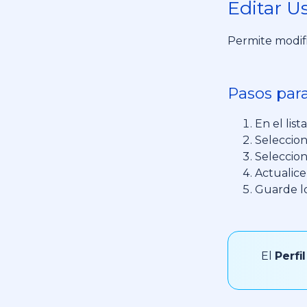
Editar U
Permite modifi
Pasos para
En el lis
Seleccion
Seleccion
Actualice 
Guarde lo
El
Perfi