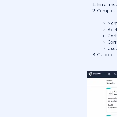
En el mód
Complete 
Nom
Apel
Perfi
Corr
Usua
Guarde lo