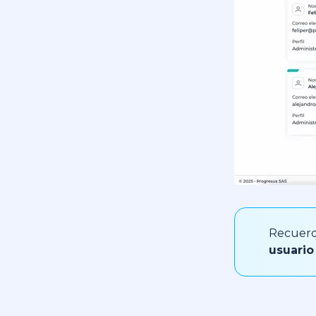
Recuerd
usuario